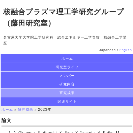
核融合プラズマ理工学研究グループ
（藤田研究室）
名古屋大学大学院工学研究科 総合エネルギー工学専攻 核融合工学講
座
Japanese /
English
ホーム
研究室ライフ
メンバー
研究内容
研究成果
関連サイト
ホーム
»
研究成果
» 2023年
論文
A. Okamoto, S. Higuchi, K. Sato, Y. Yamada, M. Koike, M.