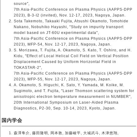
source",
7th Asia-Pacific Conference on Plasma Physics (AAPPS-DPP
2023), B-3-I2 (invited), Nov. 12-17, 2023, Nagoya, Japan.
Sota Takemoto, Takaaki Fujita, Atsushi Okamoto, Tomohide
Nakano, Nobuhiko Hayashi, "Study on impurity transport
model based on JT-60U experimental data",
7th Asia-Pacific Conference on Plasma Physics (AAPPS-DPP
2023), MFP-54, Nov. 12-17, 2023, Nagoya, Japan.
S. Morizawa, T. Fujita, A. Okamoto, S. Kato, T. Oshiro, and H.
Kidu, "Effect of Local Helical Coil Field on Vertical Position
Displacement Caused by Uniform Horizontal Field in
TOKASTAR-2",
7th Asia-Pacific Conference on Plasma Physics (AAPPS-DPP
2023), MFP-55, Nov. 12-17, 2023, Nagoya, Japan.
A. Okamoto, S. Higuchi, K. Sato, Y. Yamada, M. Koike, M.
Sugimoto, and T. Fujita, "Laser Thomson scattering system for
anisotropic electron temperature measurement in NUMBER",
20th International Symposium on Laser-Aided Plasma
Diagnostics, P2-30, Sep. 10-14, 2023, Kyoto, Japan.
国内学会
森澤隼介, 藤田隆明, 岡本敦, 加藤峻平, 大城武斗, 木津悠翔,