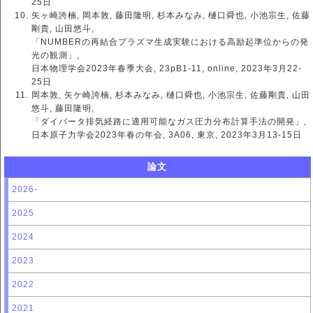
25日
矢ヶ崎誇楠, 岡本敦, 藤田隆明, 杉本みなみ, 樋口舜也, 小池宗生, 佐藤
剛貴, 山田悠斗,
「NUMBERの再結合プラズマ生成実験における高励起準位からの発
光の観測」,
日本物理学会2023年春季大会, 23pB1-11, online, 2023年3月22-
25日
岡本敦, 矢ケ崎誇楠, 杉本みなみ, 樋口舜也, 小池宗生, 佐藤剛貴, 山田
悠斗, 藤田隆明,
「ダイバータ排気経路に適用可能なガス圧力分布計算手法の開発」,
日本原子力学会2023年春の年会, 3A06, 東京, 2023年3月13-15日
論文
2026-
2025
2024
2023
2022
2021