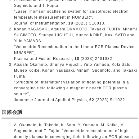
Sugimoto and T. Fujita
"Laser Thomson scattering system for anisotropic electron
temperature measurement in NUMBER",
Journal of Instrumentation,
18
(2023) C10013.
Konan YAGASAKI, Atsushi OKAMOTO, Takaaki FUJITA, Minami
SUGIMOTO, Shunya HIGUCHI, Muneo KOIKE, Koki SATO and
Yuto YAMADA
"Volumetric Recombination in the Linear ECR Plasma Device
NUMBER",
Plasma and Fusion Research,
18
(2023) 2401082.
Atsushi Okamoto, Shunya Higuchi, Yuto Yamada, Koki Sato,
Muneo Koike, Konan Yagasaki, Minami Sugimoto, and Takaaki
Fujita
"Structure of intermittent variation of floating potential in a
converging field following a magnetic beach ECR plasma
source",
Japanese Journal of Applied Physics,
62
(2023) SL1022.
国際会議
A. Okamoto, K. Takeda, K. Sato, Y. Yamada, M. Koike, M.
Sugimoto, and T. Fujita, "Volumetric recombination of high
density plasma in converging field following an ECR plasma