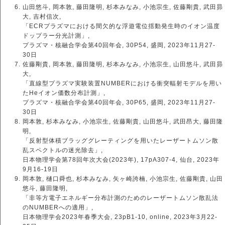
山田悠斗, 岡本敦, 藤田隆明, 杉本みなみ, 小池宗生, 佐藤剛貴, 武田昴
大, 吉村信次,
「ECRプラズマにおける間欠的な浮遊電位揺動発生時のイオン温度
ドップラー分光計測」,
プラズマ・核融合学会第40回年会, 30P54, 盛岡, 2023年11月27-
30日
佐藤剛貴, 岡本敦, 藤田隆明, 杉本みなみ, 小池宗生, 山田悠斗, 武田昴
大,
「直線型プラズマ実験装置NUMBERにおける衝突輻射モデルを用い
たHeイオン価数分布計測」,
プラズマ・核融合学会第40回年会, 30P65, 盛岡, 2023年11月27-
30日
岡本敦, 杉本みなみ, 小池宗生, 佐藤剛貴, 山田悠斗, 武田昂大, 藤田隆
明,
「反射型体積ブラッググレーティングを用いたレーザートムソン散
乱スペクトルの迷光除去」,
日本物理学会第78回年次大会(2023年), 17pA307-4, 仙台, 2023年
9月16-19日
岡本敦, 樋口舜也, 杉本みなみ, 矢ヶ崎誇楠, 小池宗生, 佐藤剛貴, 山田
悠斗, 藤田隆明,
「非等方電子エネルギー分布計測のためのレーザートムソン散乱法
のNUMBERへの適用」,
日本物理学会2023年春季大会, 23pB1-10, online, 2023年3月22-