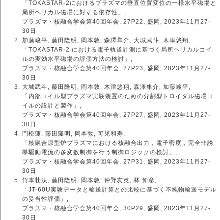
「TOKASTAR-2におけるプラズマの垂直位置変位の一様水平磁場と
局所ヘリカル磁場に対する依存性」,
プラズマ・核融合学会第40回年会, 27P22, 盛岡, 2023年11月27-
30日
加藤峻平, 藤田隆明, 岡本敦, 森澤隼介, 大城武斗, 木津悠翔,
「TOKASTAR-2 における電子軌道計測に基づく局所ヘリカルコイ
ルの実効水平磁場の評価方法の検討」,
プラズマ・核融合学会第40回年会, 27P23, 盛岡, 2023年11月27-
30日
大城武斗, 藤田隆明, 岡本敦, 木津悠翔, 森澤隼介, 加藤峻平,
「内部コイル型プラズマ実験装置のための分割型トロイダル磁場コ
イルの設計と製作」,
プラズマ・核融合学会第40回年会, 27P27, 盛岡, 2023年11月27-
30日
門松蓮, 藤田隆明, 岡本敦, 可児和寿,
「核融合原型炉プラズマにおける核融合出力，電子密度，完全非誘
導駆動電流の多変数制御を行う制御ロジックの検討」,
プラズマ・核融合学会第40回年会, 27P31, 盛岡, 2023年11月27-
30日
竹本壮汰, 藤田隆明, 岡本敦, 仲野友英, 林 伸彦,
「JT-60U実験データと輸送計算との比較に基づく不純物輸送モデル
の妥当性評価」,
プラズマ・核融合学会第40回年会, 30P29, 盛岡, 2023年11月27-
30日