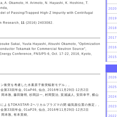
ita, A. Okamoto, H. Arimoto, N. Hayashi, K. Hoshino, T.
onda,
2020
odel of Passing/Trapped High-Z Impurity with Centrifugal
2019
on Research,
11
(2016) 2403082.
2018
2017
yosuke Sakai, Yuuta Hayashi, Atsushi Okamoto, "Optimization
2016
Conductor Tokamak for Commercial Neutron Source",
Energy Conference, FNS/P5-6, Oct. 17-22, 2016, Kyoto,
2015
2026
ン衝突を考慮した水素原子衝突輻射モデル」,
2025
33回年会, 01aP46, 仙台, 2016年11月29日-12月2日
 岡本敦, 藤田隆明, 杉岡諒一, 村岡賢治, 箕浦誠人, 安田幸平, 横山
2024
よるTOKASTAR-2ヘリカルプラズマの閉 磁気面位置の推定」,
2023
33回年会, 01aP29, 仙台, 2016年11月29日-12月2日
 岡本敦, 有本英樹,
2022