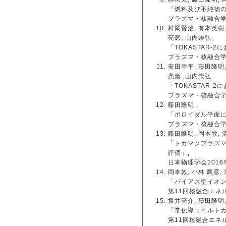
「燃料及び不純物の
プラズマ・核融合学会第
村岡賢治, 有本英樹,
亮磨, 山内崇弘,
「TOKASTAR-
プラズマ・核融合学会第
安田幸平, 藤田隆明,
亮磨, 山内崇弘,
「TOKASTAR-
プラズマ・核融合学会第
藤田隆明,
「ポロイダル平面に
プラズマ・核融合学会第
藤田隆明, 岡本敦, 
「トカマクプラズ
評価」,
日本物理学会2016年
岡本敦, 小林 鷹彦,
「バイアス型イオン
第11回核融合エネルギ
坂井亮介, 藤田隆明,
「常伝導コイルトカ
第11回核融合エネルギ