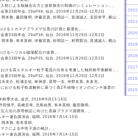
入射による核融合出力と放射損失の制御のシミュレーション」,
2022
33回年会, 29aP48, 仙台, 2016年11月29日-12月2日
 岡本敦, 藤田隆明, 伊藤宏真, 杉岡諒一, 箕浦誠人, 安田幸平, 横山
2021
2におけるトカマクプラズマ位置の計測と最適化」,
2020
33回年会, 29aP38, 仙台, 2016年11月29日-12月2日
 岡本敦, 有本英樹, 伊藤宏真, 杉岡諒一, 村岡賢治, 箕浦誠人, 横山
2019
2におけるヘリカル磁場配位の改善」,
2018
33回年会, 29aP35, 仙台, 2016年11月29日-12月2日
2017
おける高エネルギー粒子電流の分布を考慮した軸対称平衡解析」,
33回年会, 29aP32, 仙台, 2016年11月29日-12月2日
2016
清水友介, 松浦圭佑, 林伸彦, 星野一生, 仲野友英, 本多充,
マにおける粒子軌道解析に基づく高Z不純物イオンのピンチ速度の
2015
秋季大会, 金沢, 2016年9月13-16日
 坪田慎平, 高橋宏幸, 北島純男, 有本英樹, 藤田隆明,
注入法の原理検証に向けた直線プラズマ源開発」,
ー連合講演会, 福岡, 2016年7月14-15日
 岡本敦, 有本英樹,
マクによる中性子源の検討」,
ー連合講演会, 福岡, 2016年7月14-15日