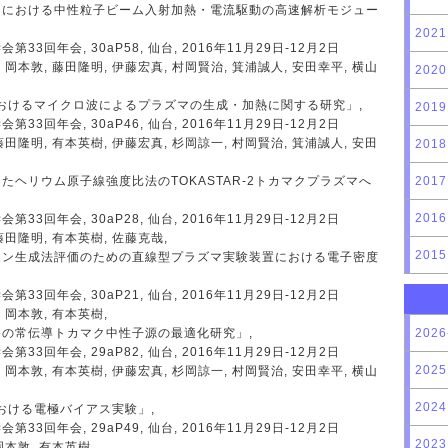
マにおける中性粒子ビーム入射加熱・電流駆動の高速解析モジュー
2021
33回年会, 30aP58, 仙台, 2016年11月29日-12月2日
 岡本敦, 藤田隆明, 伊藤宏真, 村岡賢治, 箕浦誠人, 安田幸平, 横山
2020
-2におけるマイクロ波によるプラズマの生成・加熱に関する研究」,
2019
33回年会, 30aP46, 仙台, 2016年11月29日-12月2日
藤田隆明, 有本英樹, 伊藤宏真, 杉岡諒一, 村岡賢治, 箕浦誠人, 安田
2018
たヘリウム原子線強度比法のTOKASTAR-2トカマクプラズマへ
2017
2016
33回年会, 30aP28, 仙台, 2016年11月29日-12月2日
藤田隆明, 有本英樹, 佐藤克哉,
2015
オン生成法評価のための直線型プラズマ実験装置における電子密度
33回年会, 30aP21, 仙台, 2016年11月29日-12月2日
 岡本敦, 有本英樹,
の常伝導トカマク中性子源の最適化研究」,
2026
33回年会, 29aP82, 仙台, 2016年11月29日-12月2日
2025
 岡本敦, 有本英樹, 伊藤宏真, 杉岡諒一, 村岡賢治, 安田幸平, 横山
2024
2における電極バイアス実験」,
33回年会, 29aP49, 仙台, 2016年11月29日-12月2日
2023
岡本敦, 有本英樹,