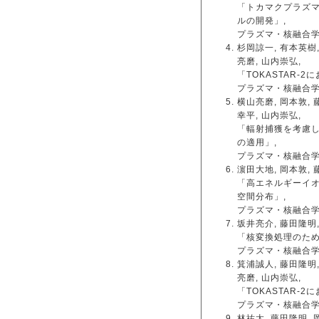
「トカマクプラズ
ルの開発」,
プラズマ・核融合学会第
杉岡諒一, 有本英樹,
亮磨, 山内崇弘,
「TOKASTAR
プラズマ・核融合学会第
横山亮磨, 岡本敦, 
幸平, 山内崇弘,
「輻射捕獲を考慮し
の適用」,
プラズマ・核融合学会第
濵田大地, 岡本敦, 
「高エネルギーイ
空間分布」,
プラズマ・核融合学会第
坂井亮介, 藤田隆明,
「核変換処理のため
プラズマ・核融合学会第
箕浦誠人, 藤田隆明,
亮磨, 山内崇弘,
「TOKASTAR-
プラズマ・核融合学会第
林祐太, 藤田隆明, 