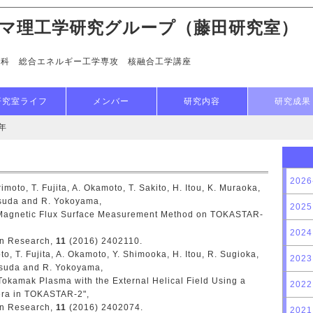
マ理工学研究グループ（藤田研究室）
究科 総合エネルギー工学専攻 核融合工学講座
研究室ライフ
メンバー
研究内容
研究成果
6年
2026
imoto, T. Fujita, A. Okamoto, T. Sakito, H. Itou, K. Muraoka,
asuda and R. Yokoyama,
2025
Magnetic Flux Surface Measurement Method on TOKASTAR-
2024
on Research,
11
(2016) 2402110.
oto, T. Fujita, A. Okamoto, Y. Shimooka, H. Itou, R. Sugioka,
2023
asuda and R. Yokoyama,
okamak Plasma with the External Helical Field Using a
2022
ra in TOKASTAR-2",
on Research,
11
(2016) 2402074.
2021