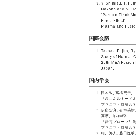
Y. Shimizu, T. Fuj
Nakano and M. H
"Particle Pinch M
Force Effect",
Plasma and Fusi
国際会議
Takaaki Fujita, R
Study of Normal 
26th IAEA Fusion 
Japan.
国内学会
岡本敦, 高橋宏幸,
「高エネルギーイオ
プラズマ・核融合学会第
伊藤宏真, 有本英樹,
亮磨, 山内崇弘,
「静電プローブ計測に
プラズマ・核融合学会第
細川海人, 藤田隆明,