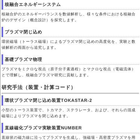
核融合エネルギーシステム
核融合炉のエネルギーバランスを数値解析し、様々な条件における核融合
炉のデザイン（概念設計）を探究します。
プラズマ閉じ込め
環状磁場（トーラス磁場）によるプラズマ閉じ込めの高度化を、実験と数
値解析の両面から追究します。
基礎プラズマ物理
プラズマをミクロな視点（原子分子素過程）とマクロな視点（電磁流体）
とで理解し、核融合プラズマ研究に貢献します。
研究手法（装置・計算コード）
環状プラズマ閉じ込め装置TOKASTAR-2
小型のトーラス装置で、トカマク、ステラレータ、および、それらの混成
磁場によりプラズマを閉じ込めます。
直線磁化プラズマ実験装置NUMBER
直線状の磁力線に沿ってプラズマを生成し、強磁場・高密度プラズマを用