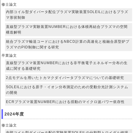
修士論文
内部コイル型ダイバータ配位プラズマ実験装置SOLEILにおけるプラズ
マ形状制御
直線型プラズマ実験装置NUMBERにおける体積再結合プラズマの空間
構造解明
統合プラズマ輸送コードにおけるNBCD計算の高速化と核融合原型炉プ
ラズマのPID制御に関する研究
卒業論文
直線型プラズマ装置NUMBERにおける非平衡電子エネルギー分布の生
成に関する基礎研究
2点モデルを用いたトカマクダイバータプラズマについての基礎研究
SOLEILにおける原子・イオン分布測定のための受動分光計測システム
の開発
ECRプラズマ装置NUMBERにおける揺動のマイクロ波パワー依存性
2024年度
修士論文
内部コイル型ダイバータ配位実験装置SOLEILの分割型トロイダル磁場