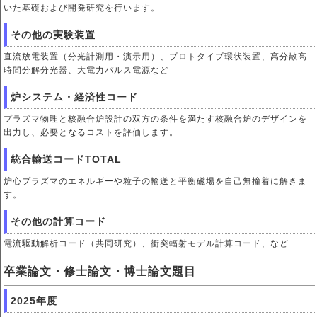
いた基礎および開発研究を行います。
その他の実験装置
直流放電装置（分光計測用・演示用）、プロトタイプ環状装置、高分散高
時間分解分光器、大電力パルス電源など
炉システム・経済性コード
プラズマ物理と核融合炉設計の双方の条件を満たす核融合炉のデザインを
出力し、必要となるコストを評価します。
統合輸送コードTOTAL
炉心プラズマのエネルギーや粒子の輸送と平衡磁場を自己無撞着に解きま
す。
その他の計算コード
電流駆動解析コード（共同研究）、衝突輻射モデル計算コード、など
卒業論文・修士論文・博士論文題目
2025年度