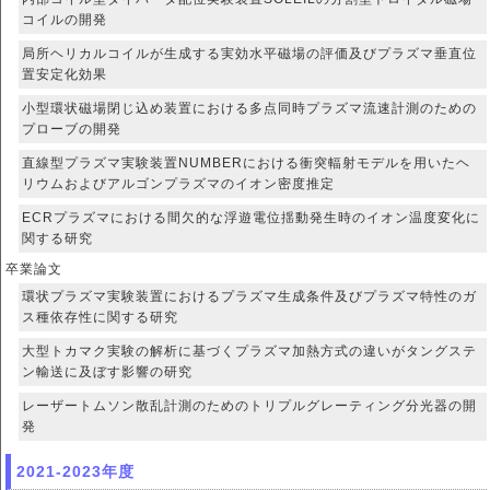
コイルの開発
局所ヘリカルコイルが生成する実効水平磁場の評価及びプラズマ垂直位
置安定化効果
小型環状磁場閉じ込め装置における多点同時プラズマ流速計測のための
プローブの開発
直線型プラズマ実験装置NUMBERにおける衝突輻射モデルを用いたヘ
リウムおよびアルゴンプラズマのイオン密度推定
ECRプラズマにおける間欠的な浮遊電位揺動発生時のイオン温度変化に
関する研究
卒業論文
環状プラズマ実験装置におけるプラズマ生成条件及びプラズマ特性のガ
ス種依存性に関する研究
大型トカマク実験の解析に基づくプラズマ加熱方式の違いがタングステ
ン輸送に及ぼす影響の研究
レーザートムソン散乱計測のためのトリプルグレーティング分光器の開
発
2021-2023年度