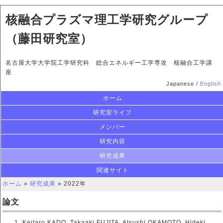
核融合プラズマ理工学研究グループ
（藤田研究室）
名古屋大学大学院工学研究科 総合エネルギー工学専攻 核融合工学講
座
Japanese /
English
ホーム
研究室ライフ
メンバー
研究内容
研究成果
関連サイト
ホーム
»
研究成果
» 2022年
論文
Keitaro KADO, Takaaki FUJITA, Atsushi OKAMOTO, Hideki