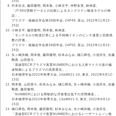
25日
竹本壮汰, 藤田隆明, 岡本敦, 小林京平, 仲野友英, 林伸彦,
「JT-60U実験データとの比較によるタングステン輸送モデルの検
証」,
プラズマ・核融合学会第39回年会, 24P49, 富山, 2022年11月22-
25日
小林京平, 藤田隆明, 岡本敦, 林伸彦,
「モンテカルロ軌道計算による不純物イオンのピンチ速度と拡散係
数の評価」,
プラズマ・核融合学会第39回年会, 24P50, 富山, 2022年11月22-
25日
矢ヶ崎誇楠, 岡本敦, 藤田隆明, 杉本みなみ, 樋口舜也, 小池宗生, 佐藤
剛貴, 山田悠斗,
「直線型ECRプラズマ装置NUMBERにおける入射マイクロ波の偏
波制御によるプラズマの高密度化」,
日本物理学会2022年秋季大会, 14aW621-10, 東京, 2022年9月12-
15日
岡本敦, 山田悠斗, 杉本みなみ, 樋口舜也, 矢ヶ崎誇楠, 小池宗生, 佐藤
剛貴, 藤田隆明,
「NUMBERにおける間歇的な浮遊電位低下の空間構造」,
日本物理学会2022年秋季大会, 13aW621-5, 東京, 2022年9月12-
15日
樋口舜也, 岡本敦, 藤田隆明, 杉本みなみ, 矢ケ崎誇楠, 小池宗生,
「直線型ECRプラズマ装置NUMBERにおけるレーザートムソン散