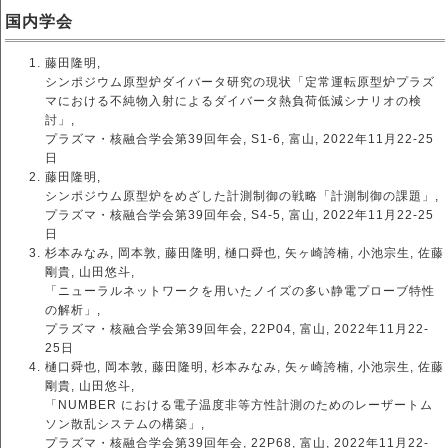
国内学会
藤田隆明,
シンポジウム原型炉ダイバータ研究の現状「定常運転原型炉プラズ
マにおける不純物入射によるダイバータ熱負荷低減シナリオの検
討」,
プラズマ・核融合学会第39回年会, S1-6, 富山, 2022年11月22-25
日
藤田隆明,
シンポジウム原型炉をめざした計測制御の戦略「計測制御の課題」,
プラズマ・核融合学会第39回年会, S4-5, 富山, 2022年11月22-25
日
杉本みなみ, 岡本敦, 藤田隆明, 樋口舜也, 矢ヶ崎誇楠, 小池宗生, 佐藤
剛貴, 山田悠斗,
「ニューラルネットワークを用いたノイズの多い静電プローブ特性
の解析」,
プラズマ・核融合学会第39回年会, 22P04, 富山, 2022年11月22-
25日
樋口舜也, 岡本敦, 藤田隆明, 杉本みなみ, 矢ヶ崎誇楠, 小池宗生, 佐藤
剛貴, 山田悠斗,
「NUMBER における電子温度非等方性計測のためのレーザートム
ソン散乱システムの構築」,
プラズマ・核融合学会第39回年会, 22P68, 富山, 2022年11月22-