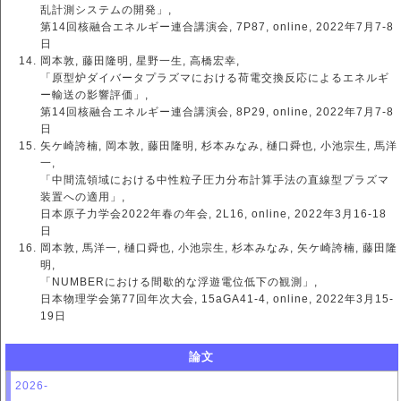
乱計測システムの開発」,
第14回核融合エネルギー連合講演会, 7P87, online, 2022年7月7-8
日
岡本敦, 藤田隆明, 星野一生, 高橋宏幸,
「原型炉ダイバータプラズマにおける荷電交換反応によるエネルギ
ー輸送の影響評価」,
第14回核融合エネルギー連合講演会, 8P29, online, 2022年7月7-8
日
矢ケ崎誇楠, 岡本敦, 藤田隆明, 杉本みなみ, 樋口舜也, 小池宗生, 馬洋
一,
「中間流領域における中性粒子圧力分布計算手法の直線型プラズマ
装置への適用」,
日本原子力学会2022年春の年会, 2L16, online, 2022年3月16-18
日
岡本敦, 馬洋一, 樋口舜也, 小池宗生, 杉本みなみ, 矢ケ崎誇楠, 藤田隆
明,
「NUMBERにおける間歇的な浮遊電位低下の観測」,
日本物理学会第77回年次大会, 15aGA41-4, online, 2022年3月15-
19日
論文
2026-