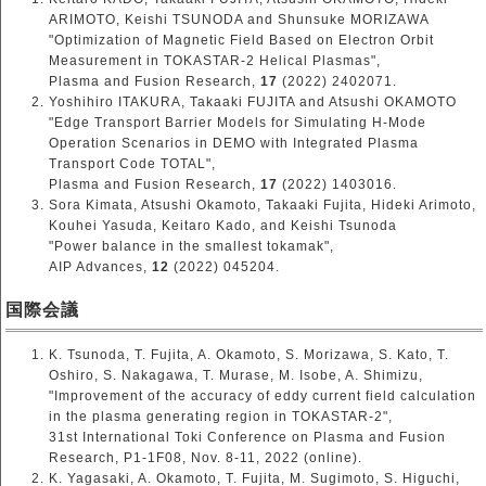
ARIMOTO, Keishi TSUNODA and Shunsuke MORIZAWA
"Optimization of Magnetic Field Based on Electron Orbit
Measurement in TOKASTAR-2 Helical Plasmas",
Plasma and Fusion Research,
17
(2022) 2402071.
Yoshihiro ITAKURA, Takaaki FUJITA and Atsushi OKAMOTO
"Edge Transport Barrier Models for Simulating H-Mode
Operation Scenarios in DEMO with Integrated Plasma
Transport Code TOTAL",
Plasma and Fusion Research,
17
(2022) 1403016.
Sora Kimata, Atsushi Okamoto, Takaaki Fujita, Hideki Arimoto,
Kouhei Yasuda, Keitaro Kado, and Keishi Tsunoda
"Power balance in the smallest tokamak",
AIP Advances,
12
(2022) 045204.
国際会議
K. Tsunoda, T. Fujita, A. Okamoto, S. Morizawa, S. Kato, T.
Oshiro, S. Nakagawa, T. Murase, M. Isobe, A. Shimizu,
"Improvement of the accuracy of eddy current field calculation
in the plasma generating region in TOKASTAR-2",
31st International Toki Conference on Plasma and Fusion
Research, P1-1F08, Nov. 8-11, 2022 (online).
K. Yagasaki, A. Okamoto, T. Fujita, M. Sugimoto, S. Higuchi,