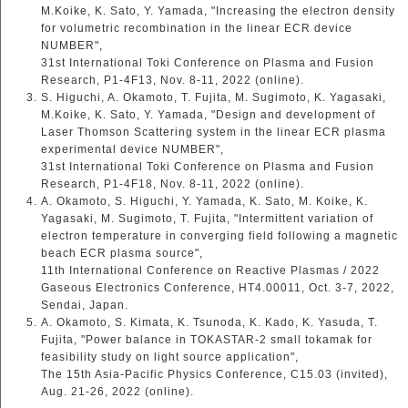
M.Koike, K. Sato, Y. Yamada, "Increasing the electron density
for volumetric recombination in the linear ECR device
NUMBER",
31st International Toki Conference on Plasma and Fusion
Research, P1-4F13, Nov. 8-11, 2022 (online).
S. Higuchi, A. Okamoto, T. Fujita, M. Sugimoto, K. Yagasaki,
M.Koike, K. Sato, Y. Yamada, "Design and development of
Laser Thomson Scattering system in the linear ECR plasma
experimental device NUMBER",
31st International Toki Conference on Plasma and Fusion
Research, P1-4F18, Nov. 8-11, 2022 (online).
A. Okamoto, S. Higuchi, Y. Yamada, K. Sato, M. Koike, K.
Yagasaki, M. Sugimoto, T. Fujita, "Intermittent variation of
electron temperature in converging field following a magnetic
beach ECR plasma source",
11th International Conference on Reactive Plasmas / 2022
Gaseous Electronics Conference, HT4.00011, Oct. 3-7, 2022,
Sendai, Japan.
A. Okamoto, S. Kimata, K. Tsunoda, K. Kado, K. Yasuda, T.
Fujita, "Power balance in TOKASTAR-2 small tokamak for
feasibility study on light source application",
The 15th Asia-Pacific Physics Conference, C15.03 (invited),
Aug. 21-26, 2022 (online).