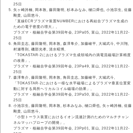
25日
矢ヶ崎誇楠, 岡本敦, 藤田隆明, 杉本みなみ, 樋口舜也, 小池宗生, 佐藤
剛貴, 山田悠斗,
「直線ECRプラズマ装置NUMBERにおける再結合プラズマ生成の
ための電子密度の増大」,
プラズマ・核融合学会第39回年会, 23Pa05, 富山, 2022年11月22-
25日
角田圭志, 藤田隆明, 岡本敦, 森澤隼介, 加藤峻平, 大城武斗, 中川翔,
村瀬尊則, 磯部光孝, 清水昭博,
「TOKASTAR-2におけるプラズマ生成領域内の渦電流磁場計算精度
の改善」,
プラズマ・核融合学会第39回年会, 23Pa49, 富山, 2022年11月22-
25日
森澤隼介, 藤田隆明, 岡本敦, 角田圭志, 加藤峻平, 大城武斗,
「TOKASTAR-2における一様な水平磁場によるプラズマ垂直位置変
動に対する局所ヘリカルコイル磁場の効果」,
プラズマ・核融合学会第39回年会, 23Pa50, 富山, 2022年11月22-
25日
小池宗生, 藤田隆明, 岡本敦, 杉本みなみ, 樋口舜也, 矢ヶ崎誇楠, 佐藤
剛貴, 山田悠斗,
「小型トーラス装置におけるイオン流速計測のためのマルチチャン
ネルマッハプローブの開発」,
プラズマ・核融合学会第39回年会, 23Pp01, 富山, 2022年11月22-